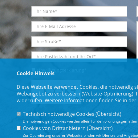
Einwilligungserklärung
*
Cookie-Hinweis
Diese Webseite verwendet Cookies, die notwendig si
Webangebot zu verbessern (Website-Optmierung). Für
widerrufen. Weitere Informationen finden Sie in der
Technisch notwendige Cookies (
Übersicht
)
Die notwendigen Cookies werden allein für den ordnungsgemäßen 
* Pflichtfeld
Cookies von Drittanbietern (
Übersicht
)
Zur Optimierung unserer Webseite binden wir Dienste und Angebote