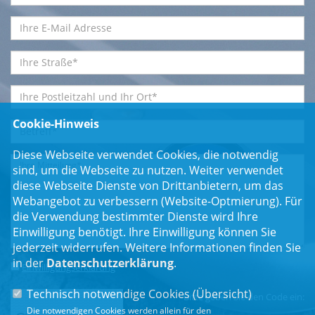
Cookie-Hinweis
Diese Webseite verwendet Cookies, die notwendig
sind, um die Webseite zu nutzen. Weiter verwendet
diese Webseite Dienste von Drittanbietern, um das
Webangebot zu verbessern (Website-Optmierung). Für
die Verwendung bestimmter Dienste wird Ihre
Einwilligung benötigt. Ihre Einwilligung können Sie
jederzeit widerrufen. Weitere Informationen finden Sie
in der
Datenschutzerklärung
.
Einwilligungserklärung
*
Technisch notwendige Cookies (
Übersicht
)
Bitte geben Sie den Code ein:
Die notwendigen Cookies werden allein für den