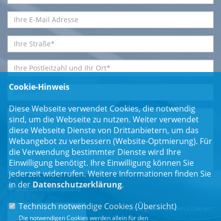
Cookie-Hinweis
Diese Webseite verwendet Cookies, die notwendig
sind, um die Webseite zu nutzen. Weiter verwendet
diese Webseite Dienste von Drittanbietern, um das
Webangebot zu verbessern (Website-Optmierung). Für
die Verwendung bestimmter Dienste wird Ihre
Einwilligung benötigt. Ihre Einwilligung können Sie
jederzeit widerrufen. Weitere Informationen finden Sie
in der
Datenschutzerklärung
.
Einwilligungserklärung
*
Technisch notwendige Cookies (
Übersicht
)
Bitte geben Sie den Code ein:
Die notwendigen Cookies werden allein für den