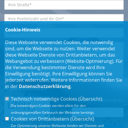
Cookie-Hinweis
Diese Webseite verwendet Cookies, die notwendig
sind, um die Webseite zu nutzen. Weiter verwendet
diese Webseite Dienste von Drittanbietern, um das
Webangebot zu verbessern (Website-Optmierung). Für
die Verwendung bestimmter Dienste wird Ihre
Einwilligung benötigt. Ihre Einwilligung können Sie
jederzeit widerrufen. Weitere Informationen finden Sie
in der
Datenschutzerklärung
.
Einwilligungserklärung
*
Technisch notwendige Cookies (
Übersicht
)
Bitte geben Sie den Code ein:
Die notwendigen Cookies werden allein für den
ordnungsgemäßen Gebrauch der Webseite benötigt.
Cookies von Drittanbietern (
Übersicht
)
Zur Optimierung unserer Webseite binden wir Dienste und
* Pflichtfeld