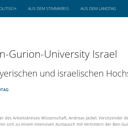
OLITISCH
AUS DEM STIMMKREIS
AUS DEM LANDTAG
-Gurion-University Israel
yerischen und israelischen Hoch
DTAG
r des Arbeitskreises Wissenschaft, Andreas Jäckel, Vorsitzender der
afen sich zu einem intensiven Austausch mit Vertretern der Ben-Guri