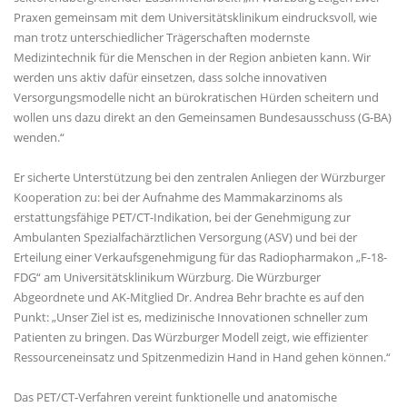
Praxen gemeinsam mit dem Universitätsklinikum eindrucksvoll, wie
man trotz unterschiedlicher Trägerschaften modernste
Medizintechnik für die Menschen in der Region anbieten kann. Wir
werden uns aktiv dafür einsetzen, dass solche innovativen
Versorgungsmodelle nicht an bürokratischen Hürden scheitern und
wollen uns dazu direkt an den Gemeinsamen Bundesausschuss (G-BA)
wenden.“
Er sicherte Unterstützung bei den zentralen Anliegen der Würzburger
Kooperation zu: bei der Aufnahme des Mammakarzinoms als
erstattungsfähige PET/CT-Indikation, bei der Genehmigung zur
Ambulanten Spezialfachärztlichen Versorgung (ASV) und bei der
Erteilung einer Verkaufsgenehmigung für das Radiopharmakon „F-18-
FDG“ am Universitätsklinikum Würzburg. Die Würzburger
Abgeordnete und AK-Mitglied Dr. Andrea Behr brachte es auf den
Punkt: „Unser Ziel ist es, medizinische Innovationen schneller zum
Patienten zu bringen. Das Würzburger Modell zeigt, wie effizienter
Ressourceneinsatz und Spitzenmedizin Hand in Hand gehen können.“
Das PET/CT-Verfahren vereint funktionelle und anatomische