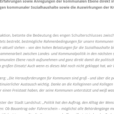
 Erfahrungen sowie Anregungen der kommunalen Ebene direkt in d
ngen kommunaler Sozialhaushalte sowie die Auswirkungen der K
raktion, betonte die Bedeutung des engen Schulterschlusses zwis
tets bestrebt, bestmögliche Rahmenbedingungen für unsere Kommunen z
 aktuell stehen – von den hohen Belastungen für die Sozialhaushalte 
usammenarbeit zwischen Landes- und Kommunalpolitik in den nächsten se
munalen Ebene rasch aufzunehmen und ganz direkt damit die politische 
 großen Einsatz! Auch wenn es dieses Mal noch nicht geklappt hat, wir 
berg:
Die Herausforderungen für Kommunen sind groß - und über die po
tinuierlicher Austausch wichtig. Danke an die Kolleginnen und Kollegen 
r einen Freistaat haben, der seine Kommunen unterstützt und weiß was
ster der Stadt Landshut:
Politik hat den Auftrag, den Alltag der Mens
n: Ob Bauantrag oder Führerschein – möglichst alle Behördengänge müsse