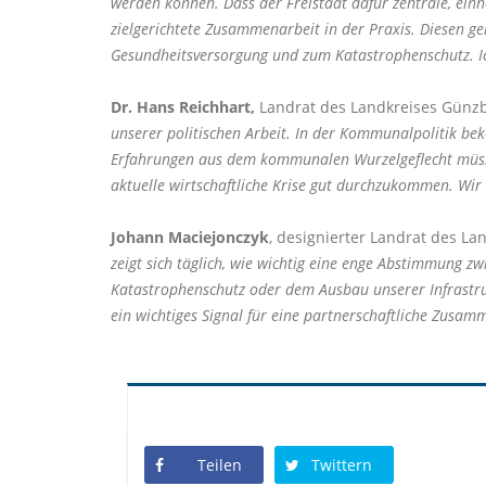
werden können. Dass der Freistaat dafür zentrale, einhe
zielgerichtete Zusammenarbeit in der Praxis. Diesen g
Gesundheitsversorgung und zum Katastrophenschutz. Ich
Dr. Hans Reichhart,
Landrat des Landkreises Günz
unserer politischen Arbeit. In der Kommunalpolitik be
Erfahrungen aus dem kommunalen Wurzelgeflecht müssen
aktuelle wirtschaftliche Krise gut durchzukommen. Wir 
Johann Maciejonczyk
, designierter Landrat des L
zeigt sich täglich, wie wichtig eine enge Abstimmung 
Katastrophenschutz oder dem Ausbau unserer Infrastru
ein wichtiges Signal für eine partnerschaftliche Zusam
Teilen
Twittern