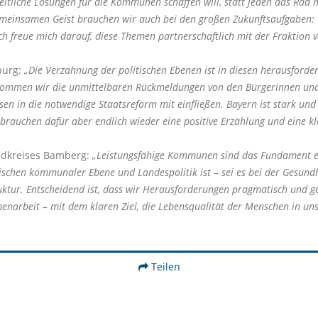
itliche Lösungen für die Kommunen schaffen will, statt jeden das Rad neu
emeinsamen Geist brauchen wir auch bei den großen Zukunftsaufgaben: v
 freue mich darauf, diese Themen partnerschaftlich mit der Fraktion 
burg:
Die Verzahnung der politischen Ebenen ist in diesen herausforde
kommen wir die unmittelbaren Rückmeldungen von den Bürgerinnen und Bü
 in die notwendige Staatsreform mit einfließen. Bayern ist stark und
brauchen dafür aber endlich wieder eine positive Erzählung und eine kla
andkreises Bamberg:
Leistungsfähige Kommunen sind das Fundament ein
zwischen kommunaler Ebene und Landespolitik ist – sei es bei der Gesun
ktur. Entscheidend ist, dass wir Herausforderungen pragmatisch und g
menarbeit – mit dem klaren Ziel, die Lebensqualität der Menschen in un
Teilen