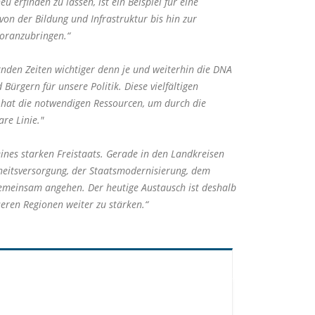
 erfinden zu lassen, ist ein Beispiel für eine
on der Bildung und Infrastruktur bis hin zur
voranzubringen.“
rnden Zeiten wichtiger denn je und weiterhin die DNA
rgern für unsere Politik. Diese vielfältigen
 hat die notwendigen Ressourcen, um durch die
re Linie."
es starken Freistaats. Gerade in den Landkreisen
dheitsversorgung, der Staatsmodernisierung, dem
emeinsam angehen. Der heutige Austausch ist deshalb
seren Regionen weiter zu stärken.“