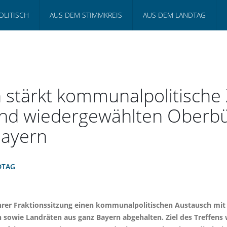
OLITISCH
AUS DEM STIMMKREIS
AUS DEM LANDTAG
n stärkt kommunalpolitisch
und wiedergewählten Oberb
Bayern
DTAG
hrer Fraktionssitzung einen kommunalpolitischen Austausch mi
owie Landräten aus ganz Bayern abgehalten. Ziel des Treffens