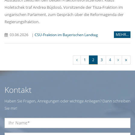
Holetschek traf Andrea Bújdosó, Vorsitzende der Tisza-Fraktion im
ungarischen Parlament, zum Gespräch über die Reformagenda der
Regierungsfraktion.
MEHR...
03.06.2026
|
CSU-Fraktion im Bayerischen Landtag
1
2
3
4
Kontakt
Haben Sie Fragen, Anregungen oder wichtige Anliegen? Dann schreiben
Sie mir!